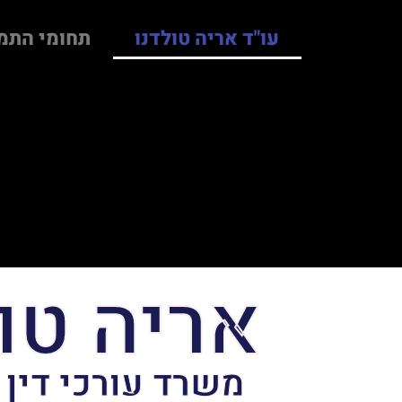
עו"ד אריה טולדנו
תחומי התמ
אריה טו
משרד עורכי דין 