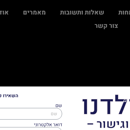
חות
שאלות ותשובות
מאמרים
אוד
צור קשר
לדנו
השאירו פ
שם
וגישור –
דואר אלקטרוני