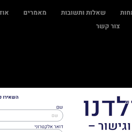
חות
שאלות ותשובות
מאמרים
אוד
צור קשר
לדנו
השאירו פ
שם
וגישור –
דואר אלקטרוני