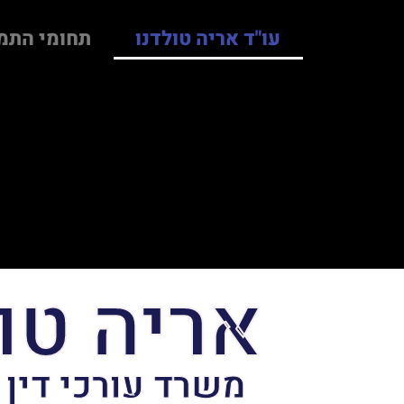
עו"ד אריה טולדנו
תחומי התמ
אריה טו
משרד עורכי דין 