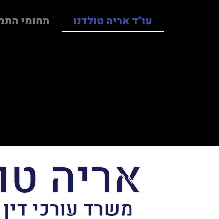
עו"ד אריה טולדנו
תחומי התמ
אריה טו
משרד עורכי דין 