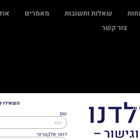
חות
שאלות ותשובות
מאמרים
אוד
צור קשר
לדנו
השאירו פ
שם
וגישור –
דואר אלקטרוני