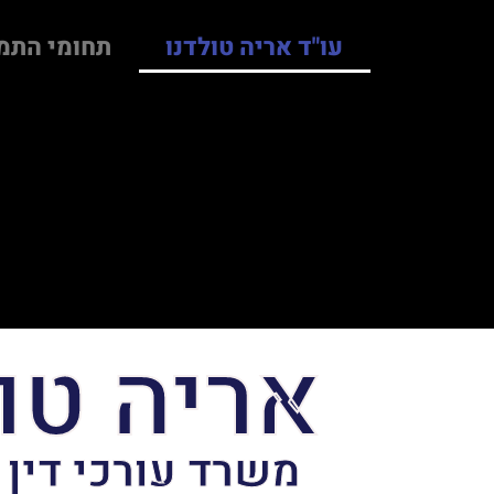
עו"ד אריה טולדנו
תחומי התמ
אריה טו
משרד עורכי דין 