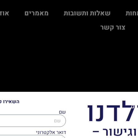
חות
שאלות ותשובות
מאמרים
אוד
צור קשר
לדנו
השאירו פ
שם
וגישור –
דואר אלקטרוני