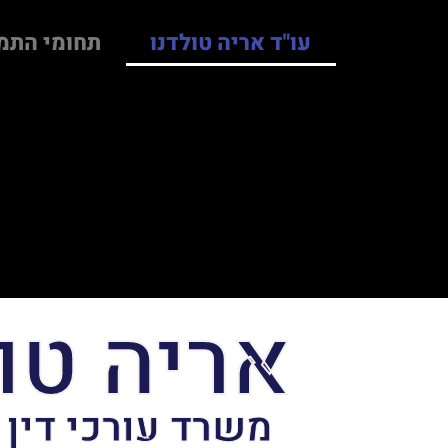
עו"ד אריה טולדנו
תחומי התמ
אריה טו
משרד עורכי דין 