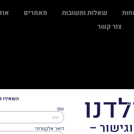
חות
שאלות ותשובות
מאמרים
אוד
צור קשר
לדנו
השאירו פ
שם
וגישור –
דואר אלקטרוני