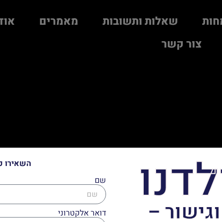
חות
שאלות ותשובות
מאמרים
אוד
צור קשר
לדנו
השאירו פ
שם
וגישור –
דואר אלקטרוני