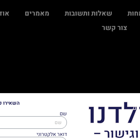
חות
שאלות ותשובות
מאמרים
אוד
צור קשר
לדנו
השאירו פ
שם
וגישור –
דואר אלקטרוני