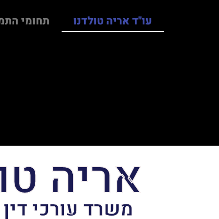
עו"ד אריה טולדנו
תחומי התמ
אריה טו
משרד עורכי דין 