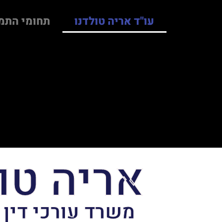
עו"ד אריה טולדנו
תחומי התמ
אריה טו
משרד עורכי דין 