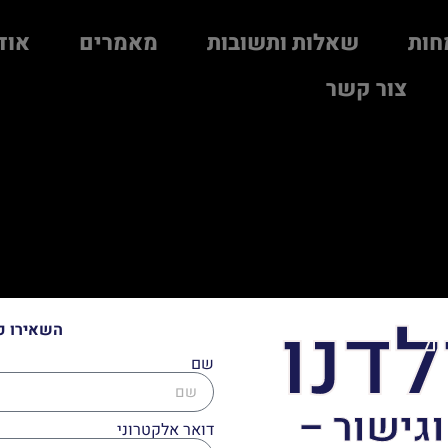
חות
שאלות ותשובות
מאמרים
אוד
צור קשר
לדנו
השאירו פ
שם
וגישור –
דואר אלקטרוני