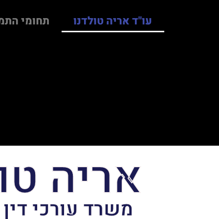
עו"ד אריה טולדנו
תחומי התמ
אריה טו
משרד עורכי דין 