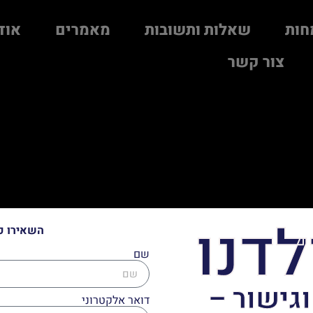
חות
שאלות ותשובות
מאמרים
אוד
צור קשר
לדנו
השאירו פ
שם
וגישור –
דואר אלקטרוני