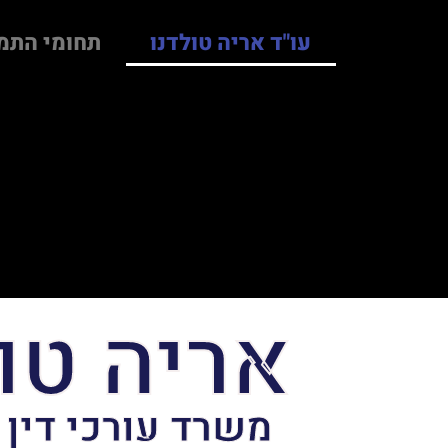
עו"ד אריה טולדנו
תחומי התמ
אריה טו
משרד עורכי דין 