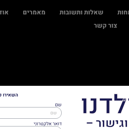
חות
שאלות ותשובות
מאמרים
אוד
צור קשר
לדנו
השאירו פ
שם
וגישור –
דואר אלקטרוני